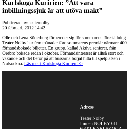
Karlskoga Kuririen: ”Att vara
inbillningssjuk är att utöva makt”
Publicerad av: teaternolby
20 februari, 2012 14:42
Olle och Lena Söderberg förbereder sig för sommarens föreställning
Teater Nolby har fem månader före sommarens premiär närmare 400
förhandsbokade biljetter. En grupp, kallad Aktiva seniorer, från
Örebro bokade redan i oktober. Förhandsintresset är alltså stort och
växande och det beror på att bussarna börjat hitta till spelplatsen i
Nolsockna.
Läs mer i Karlskoga Kuriren >>
Adress
Teater Nolby
Immen NOLBY 611
69191 KARLSKOGA