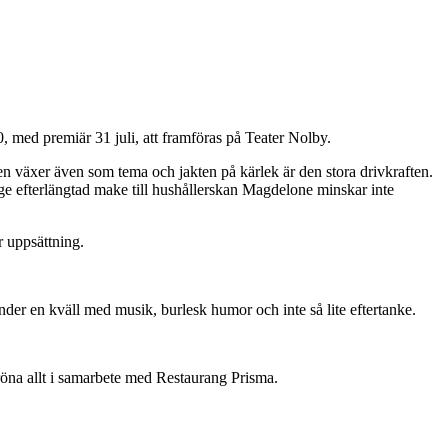
ed premiär 31 juli, att framföras på Teater Nolby.
en växer även som tema och jakten på kärlek är den stora drivkraften.
länge efterlängtad make till hushållerskan Magdelone minskar inte
r uppsättning.
 under en kväll med musik, burlesk humor och inte så lite eftertanke.
gröna allt i samarbete med Restaurang Prisma.