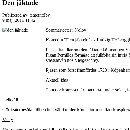
Den jäktade
Publicerad av: teaternolby
9 maj, 2010 11:42
Sommarteater i Nolby
Komedin ”Den jäktade” av Ludvig Holberg (ha
Pjäsen handlar om den jäktade köpmannen Vielg
Pigan Pernilles förmåga att fullfölja sin intri
stressnivån hos Vielgeschrey.
Pjäsen som först framfördes 1723 i Köpenhamn 
Aktuell idag
Jäktet och stressen är inget nytt under solen, 
Helkväll
Gör teaterbesöket till en helkväll i underskön natur med danskinspire
Meny
Meny i värdshuskällaren 140:- (alkoholfritt 120:-), picknick-korg 120: