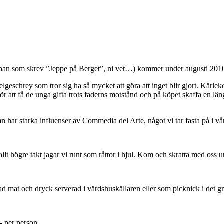
n som skrev ”Jeppe på Berget”, ni vet…) kommer under augusti 2010, m
eschrey som tror sig ha så mycket att göra att inget blir gjort. Kärlek
g för att få de unga gifta trots faderns motstånd och på köpet skaffa en 
har starka influenser av Commedia del Arte, något vi tar fasta på i vå
i allt högre takt jagar vi runt som råttor i hjul. Kom och skratta med oss
rad mat och dryck serverad i värdshuskällaren eller som picknick i det 
- per person.