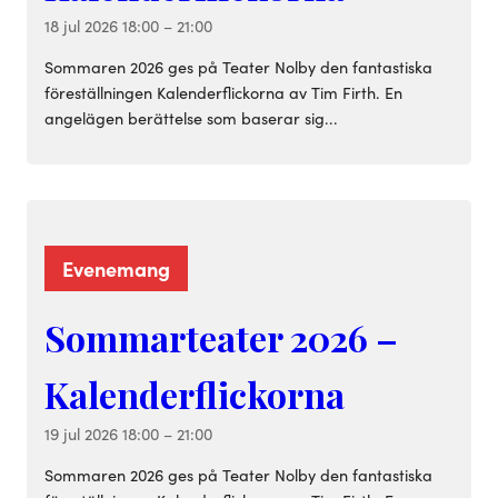
18 jul 2026 18:00
–
21:00
Sommaren 2026 ges på Teater Nolby den fantastiska
föreställningen Kalenderflickorna av Tim Firth. En
angelägen berättelse som baserar sig...
Evenemang
Sommarteater 2026 –
Kalenderflickorna
19 jul 2026 18:00
–
21:00
Sommaren 2026 ges på Teater Nolby den fantastiska