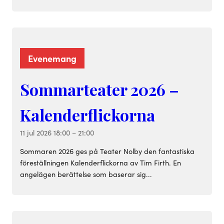
Evenemang
Sommarteater 2026 –
Kalenderflickorna
11 jul 2026 18:00
–
21:00
Sommaren 2026 ges på Teater Nolby den fantastiska
föreställningen Kalenderflickorna av Tim Firth. En
angelägen berättelse som baserar sig...