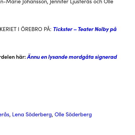
Marie Johansson, Jennifer Ljusterås och Olle
KERIET I ÖREBRO PÅ:
Tickster – Teater Nolby på
urdelen här:
Ännu en lysande mordgåta signerad
terås
, 
Lena Söderberg
, 
Olle Söderberg