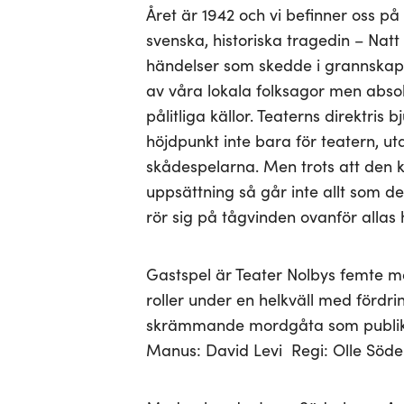
Året är 1942 och vi befinner oss på
svenska, historiska tragedin – Nat
händelser som skedde i grannskap
av våra lokala folksagor men abso
pålitliga källor. Teaterns direktris b
höjdpunkt inte bara för teatern, u
skådespelarna. Men trots att den 
uppsättning så går inte allt som det
rör sig på tågvinden ovanför alla
Gastspel är Teater Nolbys femte m
roller under en helkväll med fördr
skrämmande mordgåta som publiken
Manus: David Levi Regi: Olle Söd