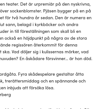
 en teater. Det är urpremiär på den nyskrivna,
t över sockenblomster. Pjäsen bygger på en på
et för två hundra år sedan. Den är numera en
lut sann, belagd i kyrkböcker och andra
juder in till föreställningen som skall bli en
tan också en höjdpunkt på några av de stora
kände regissören återkommit för denna
 ska. Vad döljer sig i kulissernas mörker, vad
s huvuden? En åskådare försvinner… är hon död.
ordgåta. Fyra skådespelare gestaltar åtta
ink, trerättersmiddag och en spännande och
 inbjuds att försöka lösa.
erberg