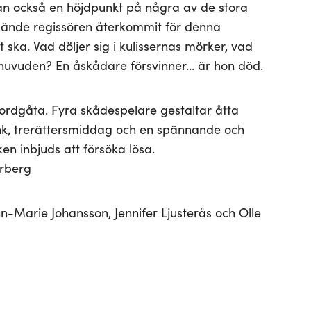
tan också en höjdpunkt på några av de stora
kände regissören återkommit för denna
 ska. Vad döljer sig i kulissernas mörker, vad
s huvuden? En åskådare försvinner… är hon död.
ordgåta. Fyra skådespelare gestaltar åtta
ink, trerättersmiddag och en spännande och
 inbjuds att försöka lösa.
erberg
Marie Johansson, Jennifer Ljusterås och Olle