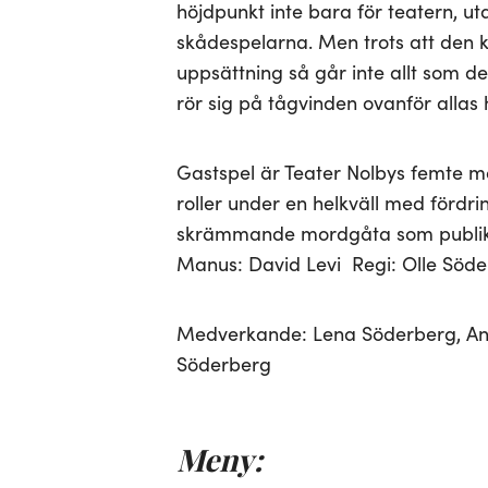
höjdpunkt inte bara för teatern, u
skådespelarna. Men trots att den 
uppsättning så går inte allt som det
rör sig på tågvinden ovanför alla
Gastspel är Teater Nolbys femte m
roller under en helkväll med fördr
skrämmande mordgåta som publiken
Manus: David Levi Regi: Olle Söd
Medverkande: Lena Söderberg, Ann-
Söderberg
Meny: