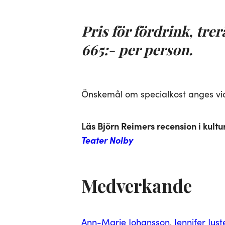
Pris för fördrink, tr
665:- per person.
Önskemål om specialkost anges vi
Läs Björn Reimers recension i kult
Teater Nolby
Medverkande
Ann-Marie Johansson
, 
Jennifer Jus