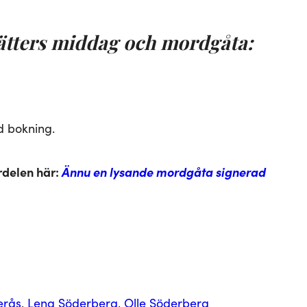
erätters middag och mordgåta:
d bokning.
urdelen här:
Ännu en lysande mordgåta signerad
terås
, 
Lena Söderberg
, 
Olle Söderberg