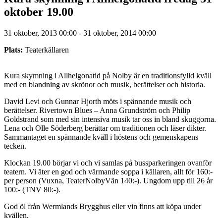
oktober 19.00
31 oktober, 2013 00:00 - 31 oktober, 2014 00:00
Plats:
Teaterkällaren
Kura skymning i Allhelgonatid på Nolby är en traditionsfylld kväll
med en blandning av skrönor och musik, berättelser och historia.
David Levi och Gunnar Hjorth möts i spännande musik och
berättelser. Rivertown Blues – Anna Grundström och Philip
Goldstrand som med sin intensiva musik tar oss in bland skuggorna.
Lena och Olle Söderberg berättar om traditionen och läser dikter.
Sammantaget en spännande kväll i höstens och gemenskapens
tecken.
Klockan 19.00 börjar vi och vi samlas på bussparkeringen ovanför
teatern. Vi äter en god och värmande soppa i källaren, allt för 160:-
per person (Vuxna, TeaterNolbyVän 140:-). Ungdom upp till 26 år
100:- (TNV 80:-).
God öl från Wermlands Brygghus eller vin finns att köpa under
kvällen.