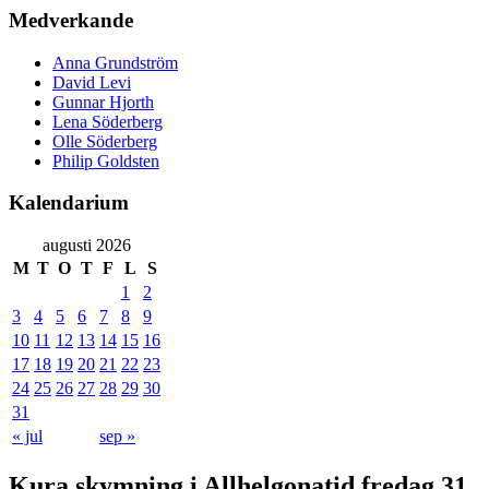
Medverkande
Anna Grundström
David Levi
Gunnar Hjorth
Lena Söderberg
Olle Söderberg
Philip Goldsten
Kalendarium
augusti 2026
M
T
O
T
F
L
S
1
2
3
4
5
6
7
8
9
10
11
12
13
14
15
16
17
18
19
20
21
22
23
24
25
26
27
28
29
30
31
« jul
sep »
Kura skymning i Allhelgonatid fredag 31