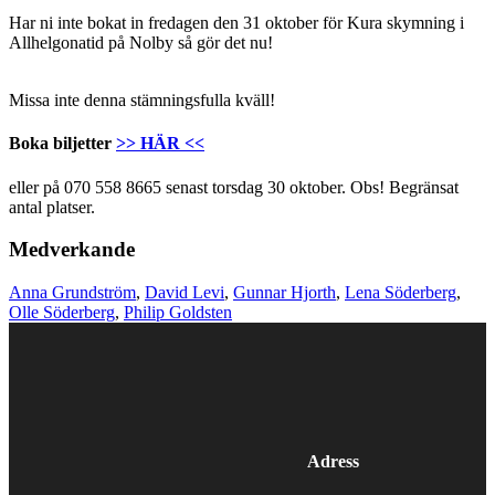
Har ni inte bokat in fredagen den 31 oktober för Kura skymning i
Allhelgonatid på Nolby så gör det nu!
Missa inte denna stämningsfulla kväll!
Boka biljetter
>> HÄR <<
eller på 070 558 8665 senast torsdag 30 oktober. Obs! Begränsat
antal platser.
Medverkande
Anna Grundström
, 
David Levi
, 
Gunnar Hjorth
, 
Lena Söderberg
, 
Olle Söderberg
, 
Philip Goldsten
Adress