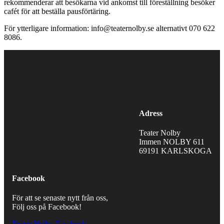
rekommenderar att besökarna vid ankomst till föreställning besöker
cafét för att beställa pausförtäring.
För ytterligare information: info@teaternolby.se alternativt 070 622
8086.
Adress
Teater Nolby
Immen NOLBY 611
69191 KARLSKOGA
Facebook
För att se senaste nytt från oss,
Följ oss på Facebook!
Teater Nolby Facebook