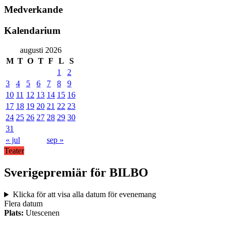
Medverkande
Kalendarium
augusti 2026
M
T
O
T
F
L
S
1
2
3
4
5
6
7
8
9
10
11
12
13
14
15
16
17
18
19
20
21
22
23
24
25
26
27
28
29
30
31
« jul
sep »
Teater
Sverigepremiär för BILBO
Klicka för att visa alla datum för evenemang
Flera datum
Plats:
Utescenen