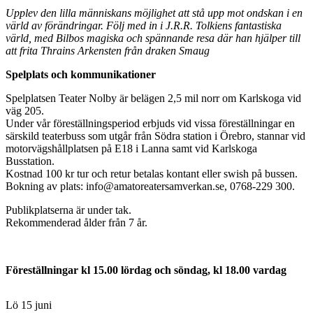
Upplev den lilla människans möjlighet att stå upp mot ondskan i en
värld av förändringar. Följ med in i J.R.R. Tolkiens fantastiska
värld, med Bilbos magiska och spännande resa där han hjälper till
att frita Thrains Arkensten från draken Smaug
Spelplats och kommunikationer
Spelplatsen Teater Nolby är belägen 2,5 mil norr om Karlskoga vid
väg 205.
Under vår föreställningsperiod erbjuds vid vissa föreställningar en
särskild teaterbuss som utgår från Södra station i Örebro, stannar vid
motorvägshållplatsen på E18 i Lanna samt vid Karlskoga
Busstation.
Kostnad 100 kr tur och retur betalas kontant eller swish på bussen.
Bokning av plats: info@amatoreatersamverkan.se, 0768-229 300.
Publikplatserna är under tak.
Rekommenderad ålder från 7 år.
Föreställningar kl 15.00 lördag och söndag, kl 18.00 vardag
Lö 15 juni