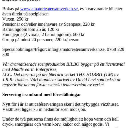
Bokas på
www.amatorteatersamverkan.se
, ev kvarvarande biljetter
även direkt på spelplatsen
Vuxen, 250 kr
Pensionär och/eller innehavare av Scenpass, 220 kr
Barn/ungdom tom 25 år, 120 kr
Familjepris (2 vuxna, 2 barn/ungdom), 600 kr
Grupp på minst 20 personer, 220 kr/person
Specialbokningar/frågor: info@amatoreatersamverkan.se, 0768-229
300
Vår dramatiserade scenproduktion BILBO bygger på ett licensavtal
med Middle-earth Enterprises,
LCC. Det baseras på det litterära verket THE HOBBIT (TM) av
J.R.R. Tolkien. Vårt manus är skrivet av David Levi som också är
regissör för denna första svenska teaterversion av verket.
Servering i samband med föreställningar
Nytt för i år är att caféserveringen sker i det nybyggda växthuset.
Växthuset ligger 75 m nedanför scen mot sjön.
Under de två pauserna finns det möjlighet att köpa varm och kall
dryck, smörgåsar och varm korv, kakor och något godis. Vi