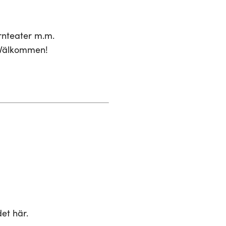
arnteater m.m.
. Välkommen!
et här.