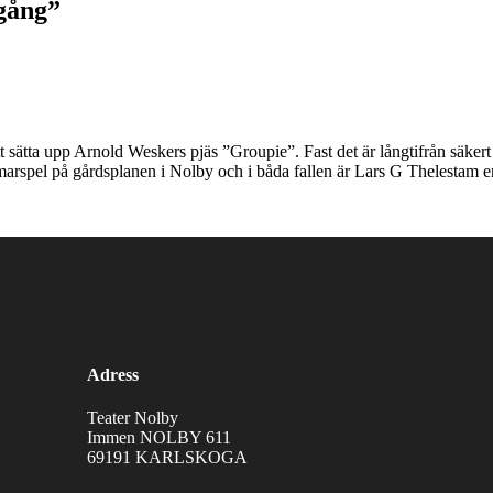
gång”
t sätta upp Arnold Weskers pjäs ”Groupie”. Fast det är långtifrån säkert a
marspel på gårdsplanen i Nolby och i båda fallen är Lars G Thelestam e
Adress
Teater Nolby
Immen NOLBY 611
69191 KARLSKOGA