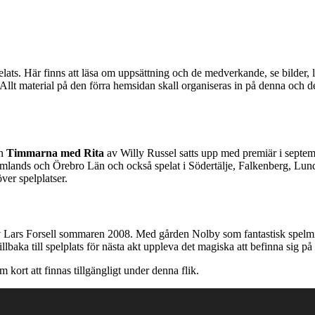
lats. Här finns att läsa om uppsättning och de medverkande, se bilder, 
llt material på den förra hemsidan skall organiseras in på denna och det
en
Timmarna med Rita
av Willy Russel satts upp med premiär i septem
mlands och Örebro Län och också spelat i Södertälje, Falkenberg, Lund,
ver spelplatser.
 Lars Forsell sommaren 2008. Med gården Nolby som fantastisk spelmiljö
llbaka till spelplats för nästa akt uppleva det magiska att befinna sig på 
ort att finnas tillgängligt under denna flik.