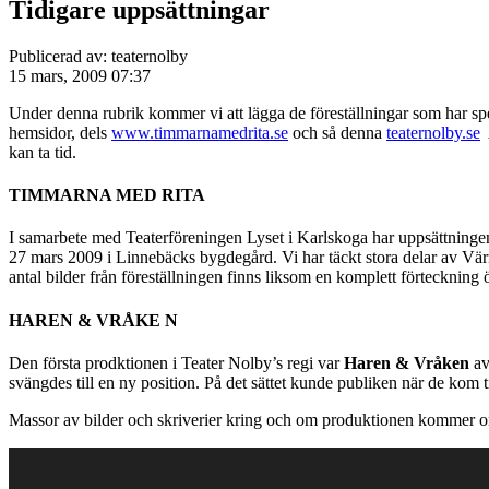
Tidigare uppsättningar
Publicerad av: teaternolby
15 mars, 2009 07:37
Under denna rubrik kommer vi att lägga de föreställningar som har spe
hemsidor, dels
www.timmarnamedrita.se
och så denna
teaternolby.se
A
kan ta tid.
TIMMARNA MED RITA
I samarbete med Teaterföreningen Lyset i Karlskoga har uppsättning
27 mars 2009 i Linnebäcks bygdegård. Vi har täckt stora delar av Vär
antal bilder från föreställningen finns liksom en komplett förteckning ö
HAREN & VRÅKE N
Den första prodktionen i Teater Nolby’s regi var
Haren & Vråken
av
svängdes till en ny position. På det sättet kunde publiken när de kom ti
Massor av bilder och skriverier kring och om produktionen kommer om k